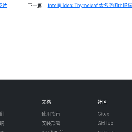
o图片
下一篇：
Intellij Idea: Thymeleaf 命名空间th报错
文档
社区
们
使用指南
Gitee
聘
安装部署
GitHub