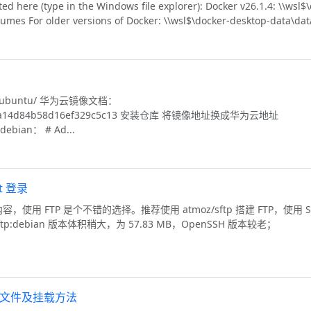
 here (type in the Windows file explorer): Docker v26.1.4: \\wsl$
mes For older versions of Docker: \\wsl$\docker-desktop-data\data
tall/ubuntu/ 华为云镜像文档：
etail/5ea14d84b58d16ef329c5c13 安装仓库 将镜像地址换成华为云地址
/debian： # Ad...
ot 登录
内容，使用 FTP 是个不错的选择。推荐使用 atmoz/sftp 搭建 FTP，使用 S
sftp:debian 版本体积稍大，为 57.83 MB，OpenSSH 版本较老；
存二进制文件及挂载方法