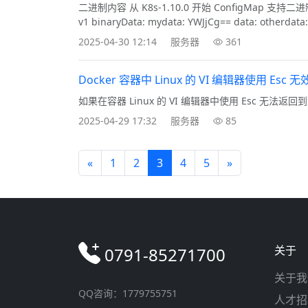
二进制内容 从 K8s-1.10.0 开始 ConfigMap 支持二
v1 binaryData: mydata: YWJjCg== data: otherdata
2025-04-30 12:14
服务器
361
Docker 容器中 Linux 的 VI 编辑器使用 Esc
如果在容器 Linux 的 VI 编辑器中使用 Esc 无法返
2025-04-29 17:32
服务器
85
«
1
2
3
4
5
»
关于
0791-85271700
关于我
QQ咨询：1779755751
人才招