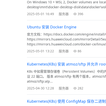
On Windows 10 + WSL 2, Docker volumes are located
desktop\mnt\docker-desktop-disk\data\docker\volu
2025-05-01 16:49
服务器
396
Ubuntu 安装 Docker Engine
官方文档：https://docs.docker.com/engine/ins
https://mirrors.huaweicloud.com/mirrorD
https://mirrors.huaweicloud.com/docker-ce/linux
2025-05-01 13:22
服务器
86
Kubernetes(K8s) 安装 atmoz/sftp 并允许 ro
K8s 中如需管理存储卷（Persistent Volumes）中的
议 22 端口。 版本 atmoz/sftp 有两个版本，atmoz/
atmoz/sftp:alp...
2025-04-30 12:28
服务器
282
Kubernetes(K8s) 使用 ConfigMap 保