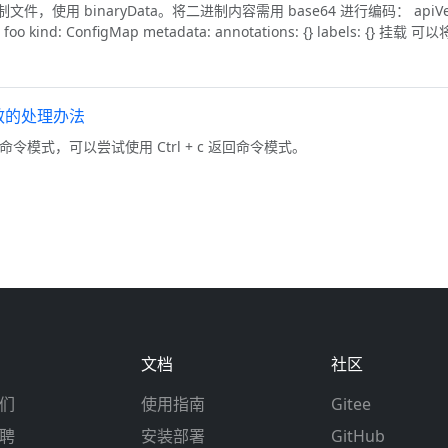
进制文件，使用 binaryData。将二进制内容需用 base64 进行编码： apiVer
: foo kind: ConfigMap metadata: annotations: {} labels: {} 挂载 可以
 无效的处理办法
回到命令模式，可以尝试使用 Ctrl + c 返回命令模式。
文档
社区
们
使用指南
Gitee
聘
安装部署
GitHub