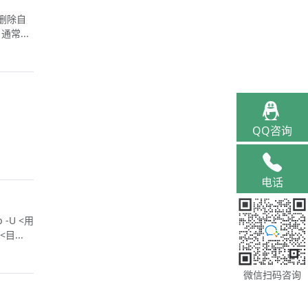
t 删除自
常...
QQ咨询
电话
-U <用
<目...
微信扫码咨询