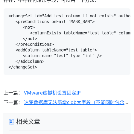
存在，不存在再增加字段，可以用一下方法：
<changeSet id="Add test column if not exists" author=
   <preConditions onFail="MARK_RAN">

      <not>

         <columnExists tableName="test_table" columnN
      </not>

   </preConditions>

   <addColumn tableName="test_table">

      <column name="test" type="int" />

   </addColumn>

上一篇：
VMware虚拟机设置固定IP
下一篇：
达梦数据库无法新增clob大字段（不能同时包含聚集KEY和大字段）
相关文章