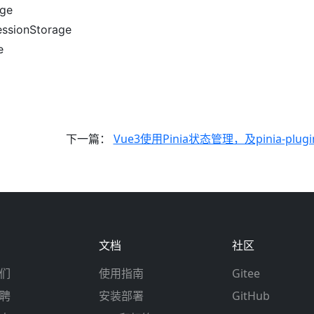
ge
onStorage
e
下一篇：
Vue3使用Pinia状态管理，及pinia-plugin-persistedstate
文档
社区
们
使用指南
Gitee
聘
安装部署
GitHub