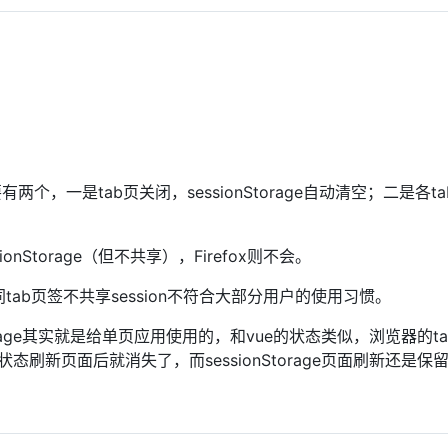
有两个，一是tab页关闭，sessionStorage自动清空；二是各t
nStorage（但不共享），Firefox则不会。
不同tab页签不共享session不符合大部分用户的使用习惯。
orage其实就是给单页应用使用的，和vue的状态类似，浏览器的t
刷新页面后就消失了，而sessionStorage页面刷新还是保