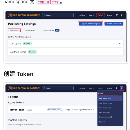
namespace 为
。
com.ujcms
创建 Token