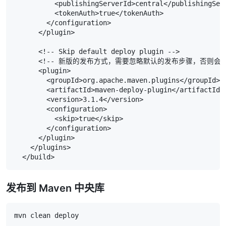
          <publishingServerId>central</publishingServ
          <tokenAuth>true</tokenAuth>

        </configuration>

      </plugin>

      <!-- Skip default deploy plugin -->

      <!-- 新版的发布方式，需要忽略默认的发布步骤，否则会重复发布
      <plugin>

        <groupId>org.apache.maven.plugins</groupId>

        <artifactId>maven-deploy-plugin</artifactId>

        <version>3.1.4</version>

        <configuration>

          <skip>true</skip>

        </configuration>

      </plugin>

    </plugins>

  </build>
发布到 Maven 中央库
mvn clean deploy