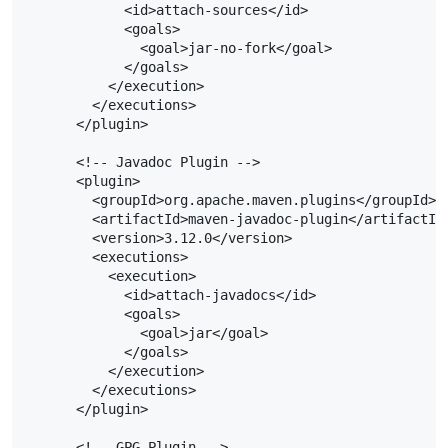
            <id>attach-sources</id>

            <goals>

              <goal>jar-no-fork</goal>

            </goals>

          </execution>

        </executions>

      </plugin>

      <!-- Javadoc Plugin -->

      <plugin>

        <groupId>org.apache.maven.plugins</groupId>

        <artifactId>maven-javadoc-plugin</artifactId>
        <version>3.12.0</version>

        <executions>

          <execution>

            <id>attach-javadocs</id>

            <goals>

              <goal>jar</goal>

            </goals>

          </execution>

        </executions>

      </plugin>

      <!-- GPG Plugin -->
