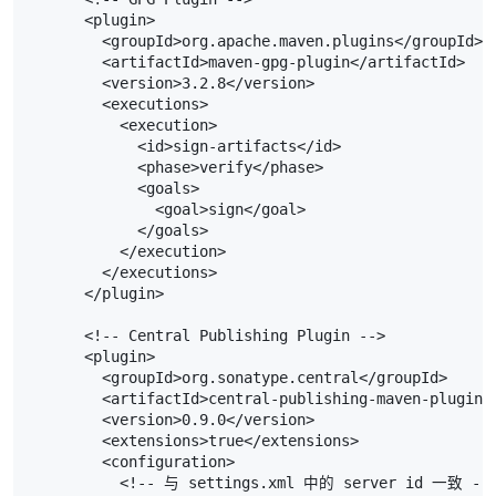
      <plugin>

        <groupId>org.apache.maven.plugins</groupId>

        <artifactId>maven-gpg-plugin</artifactId>

        <version>3.2.8</version>

        <executions>

          <execution>

            <id>sign-artifacts</id>

            <phase>verify</phase>

            <goals>

              <goal>sign</goal>

            </goals>

          </execution>

        </executions>

      </plugin>

      <!-- Central Publishing Plugin -->

      <plugin>

        <groupId>org.sonatype.central</groupId>

        <artifactId>central-publishing-maven-plugin</
        <version>0.9.0</version>

        <extensions>true</extensions>

        <configuration>

          <!-- 与 settings.xml 中的 server id 一致 -->