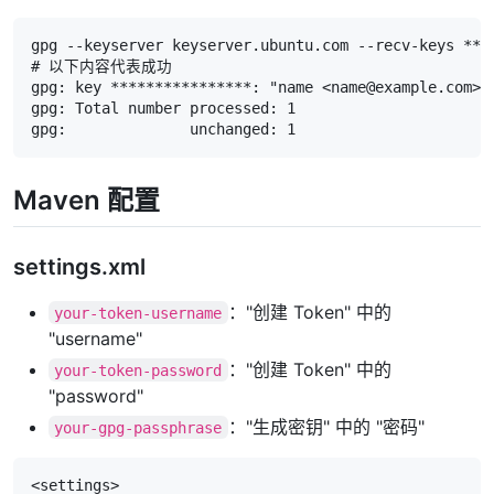
gpg --keyserver keyserver.ubuntu.com --recv-keys ****
# 以下内容代表成功

gpg: key ****************: "name <name@example.com>" 
gpg: Total number processed: 1

gpg:              unchanged: 1
Maven 配置
settings.xml
："创建 Token" 中的
your-token-username
"username"
："创建 Token" 中的
your-token-password
"password"
："生成密钥" 中的 "密码"
your-gpg-passphrase
<settings>
