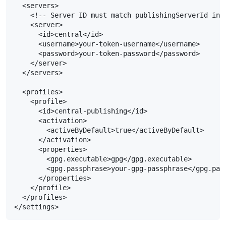
  <servers>

    <!-- Server ID must match publishingServerId in p
    <server>

      <id>central</id>

      <username>your-token-username</username>

      <password>your-token-password</password>

    </server>

  </servers>

  <profiles>

    <profile>

      <id>central-publishing</id>

      <activation>

        <activeByDefault>true</activeByDefault>

      </activation>

      <properties>

        <gpg.executable>gpg</gpg.executable>

        <gpg.passphrase>your-gpg-passphrase</gpg.pass
      </properties>

    </profile>

  </profiles>

</settings>