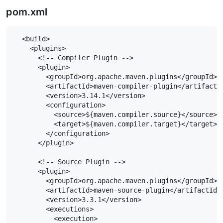
pom.xml
  <build>

    <plugins>

      <!-- Compiler Plugin -->

      <plugin>

        <groupId>org.apache.maven.plugins</groupId>

        <artifactId>maven-compiler-plugin</artifactId
        <version>3.14.1</version>

        <configuration>

          <source>${maven.compiler.source}</source>

          <target>${maven.compiler.target}</target>

        </configuration>

      </plugin>

      <!-- Source Plugin -->

      <plugin>

        <groupId>org.apache.maven.plugins</groupId>

        <artifactId>maven-source-plugin</artifactId>

        <version>3.3.1</version>

        <executions>

          <execution>
