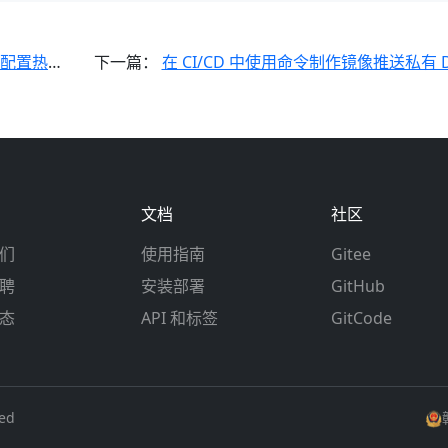
现配置热更新
下一篇：
在 CI/CD 中使用命令制作镜像推送私有 Docke
文档
社区
们
使用指南
Gitee
聘
安装部署
GitHub
态
API 和标签
GitCode
ved