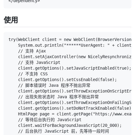
</dependency>
使用
try(WebClient client = new WebClient(BrowserVersion.C
    System.out.println("******UserAgent: " + client.g
    // 支持 Ajax

    client.setAjaxController(new NicelyResynchronizin
    // 支持 JavaScript

    client.getOptions().setJavaScriptEnabled(true);

    // 不支持 CSS

    client.getOptions().setCssEnabled(false);

    // 脚本错误时 Java 程序不抛出异常

    client.getOptions().setThrowExceptionOnScriptErro
    // 出现失败状态时 Java 程序不抛出异常

    client.getOptions().setThrowExceptionOnFailingSta
    client.getOptions().setDoNotTrackEnabled(false);

    HtmlPage page = client.getPage("https://www.examp
    // 等待后台执行的 JavaScript

    client.waitForBackgroundJavaScript(20_000);

    // 后台执行 JavaScript 前，先等待一段时间
