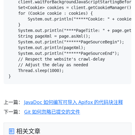
    client.waitForBackgroundJavaScriptStartingBefore(
    Set<Cookie> cookies = client.getCookieManager().g
    for (Cookie cookie : cookies) {

        System.out.println("*****Cookie: " + cookie);
    }

    System.out.println("****PageTitle: " + page.getTi
    String pageXml = page.asXml();

    System.out.println("******PageSourceBegin");

    System.out.println(pageXml);

    System.out.println("******PageSourceEnd");

    // Respect the website's crawl-delay

    // Adjust the delay as needed

    Thread.sleep(1000);

}
上一篇：
JavaDoc 如何编写可导入 Apifox 的代码块注释
下一篇：
Git 如何忽略已提交的文件
相关文章