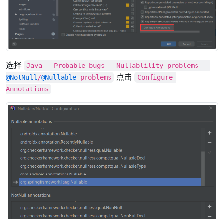
选择
Java - Probable bugs - Nullablility problems - 
点击
@NotNull
/
@Nullable
 problems
Configure 
Annotations