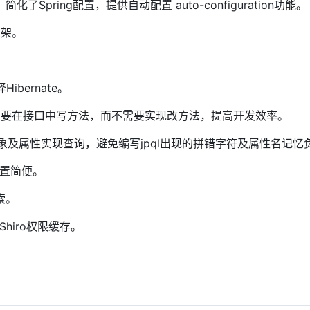
简化了Spring配置，提供自动配置 auto-configuration功能。
框架。
。
ibernate。
查询只需要在接口中写方法，而不需要实现改方法，提高开发效率。
用对象及属性实现查询，避免编写jpql出现的拼错字符及属性名记忆
。配置简便。
索。
Shiro权限缓存。